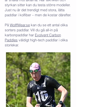
styrkan sitter kan du testa större modeller.
Just nu är det trendigt med stora, lätta
paddlar i kolfiber – men de kostar därefter.
På
WolffWear.se
kan du se ett antal olika
sorters paddlar. Vill du gå all-in på
karbonpaddlar har
Evolvent Carbon
Paddles
väldigt high-tech paddlar i olika
storlekar.​​​