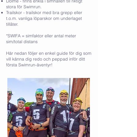
Dolme - finns enkla i simhallen till riktigt
stora för Swimrun.
Trailskor - trailskor med bra grepp eller
t.o.m. vanliga löparskor om underlaget
tillåter.
*SWIFA = simfaktor eller antal meter
sim/total distans
Här nedan följer en enkel guide för dig som
vill känna dig redo och peppad inför ditt
första Swimrun-äventyr!