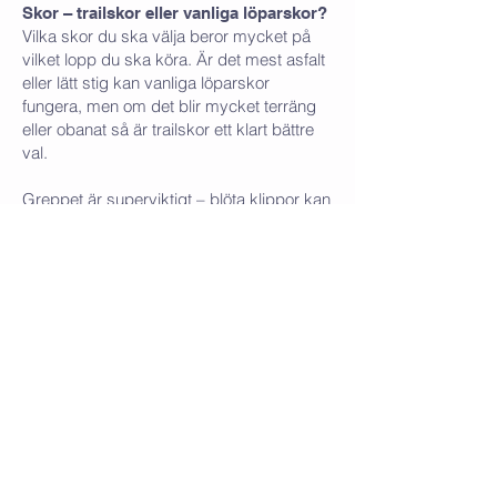
Skor – trailskor eller vanliga löparskor?
Vilka skor du ska välja beror mycket på
vilket lopp du ska köra. Är det mest asfalt
eller lätt stig kan vanliga löparskor
fungera, men om det blir mycket terräng
eller obanat så är trailskor ett klart bättre
val.
Greppet är superviktigt – blöta klippor kan
vara riktigt hala, och du vill undvika att
halka. Märken som VJ iRock eller Sarva är
populära just för sitt extremt bra grepp.
Är det mer grusväg och enklare trail som i
EX Swimrun så går det bra med enklare
trailskor som
HOKA
eller
IceBugs
. Du
hittar ännu fler märken och modeller på
WolffWear.se
.​​​