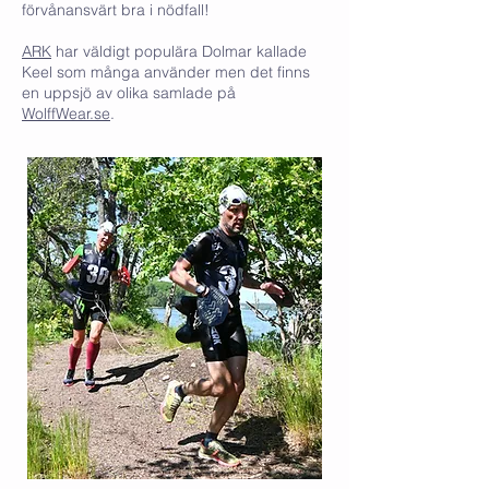
förvånansvärt bra i nödfall!
ARK
har väldigt populära Dolmar kallade
Keel som många använder men det finns
en uppsjö av olika samlade på
WolffWear.se
.​