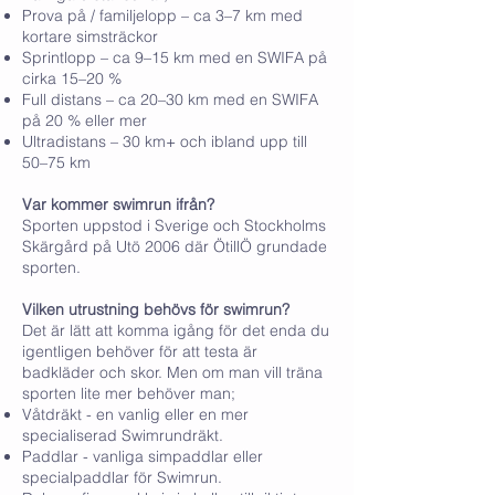
Prova på / familjelopp – ca 3–7 km med
kortare simsträckor
Sprintlopp – ca 9–15 km med en SWIFA på
cirka 15–20 %
Full distans – ca 20–30 km med en SWIFA
på 20 % eller mer
Ultradistans – 30 km+ och ibland upp till
50–75 km
Var kommer swimrun ifrån?
Sporten uppstod i Sverige och Stockholms
Skärgård på Utö 2006 där ÖtillÖ grundade
sporten.
Vilken utrustning behövs för swimrun?
Det är lätt att komma igång för det enda du
igentligen behöver för att testa är
badkläder och skor. Men om man vill träna
sporten lite mer behöver man;
Våtdräkt - en vanlig eller en mer
specialiserad Swimrundräkt.
Paddlar - vanliga simpaddlar eller
specialpaddlar för Swimrun.