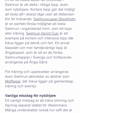
Swimrun är att delta i riktiga lopp, även
som nybörjare. Kortare lopp gör det möjligt
att testa allt i skarpt läge utan att distansen
blir för krävande.
Swimruncupen Stockholm
är en perfekt första möjlighet att testa
Swimrun i organiserad form, som ett lopp
eller träning.
Swimrun Sprint Cup
är ett
exempel på kortare och intensiva lopp där
fokus ligger på teknik och fart. Ett annat
klassiskt och mer familjevänligt lopp är
Ångaloppet, som är ett av de första
Swimrunloppen i Sverige och fortfarande
arrangeras på Ånga Gård.
För träning och upplevelser arrangeras
även Swimrun-aktiviteter av aktörer som
Wolffwear
, där fokus ligger på gemenskap,
träning och äventyr.
Vanliga misstag för nybörjare
Ett vanligt misstag är att träna simning och
löpning separat istället för tillsammans.
Många underskattar också hur tufft det är