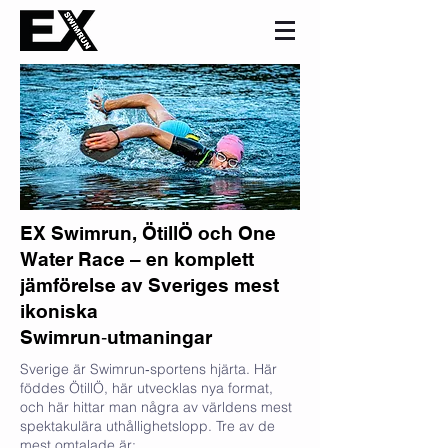
EX Swimrun, ÖtillÖ och One
Water Race – en komplett
jämförelse av Sveriges mest
ikoniska
Swimrun‑utmaningar
Sverige är Swimrun‑sportens hjärta. Här
föddes ÖtillÖ, här utvecklas nya format,
och här hittar man några av världens mest
spektakulära uthållighetslopp. Tre av de
mest omtalade är: