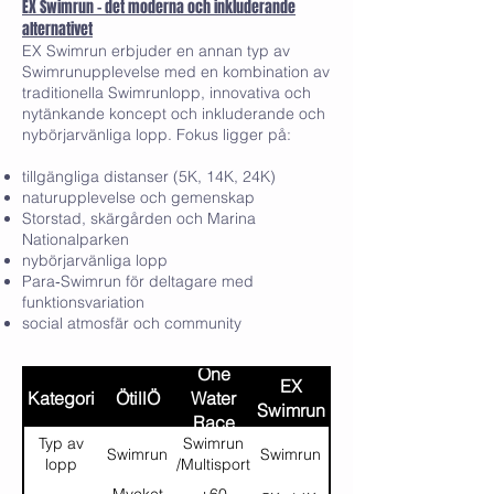
EX Swimrun – det moderna och inkluderande
alternativet
EX Swimrun erbjuder en annan typ av
Swimrunupplevelse med en kombination av
traditionella Swimrunlopp, innovativa och
nytänkande koncept och inkluderande och
nybörjarvänliga lopp. Fokus ligger på:
tillgängliga distanser (5K, 14K, 24K)
naturupplevelse och gemenskap
Storstad, skärgården och Marina
Nationalparken
nybörjarvänliga lopp
Para‑Swimrun för deltagare med
funktionsvariation
social atmosfär och community
One
EX
Kategori
ÖtillÖ
Water
Swimrun
Race
Typ av
Swimrun
Swimrun
Swimrun
lopp
/Multisport