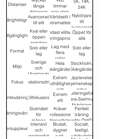
Mycket
+60
5K, 14K,
Distanser
långa
timmar
24K
distanser
non-stop
Nybörjare
Avancerad
Världselit /
Svårighetsgrad
till
till elit
Extrematleter
avancerad
Kval eller
Endast elitlag,
Öppet för
Tillgänglighet
öppen
anskningsprocess
alla
anmälan
Lag med
Solo eller
Solo eller
Format
flera
lag
lag
roller
Sverige
Hela
Stockholm,
Miljö
och
skärgården
Skärgården
Utomlands
Extrem
Upplevelse,
Fokus
Prestationsdrivet
uthållighet
gemenskap,
och
natur
Inkluderingsfokus,
Exrrem
strategi
Inkludering
Elitfokuserat
Para-Swimrun,
elit
Nybörjare
Slutmålet
Kräver
Perfekt
Träningsvärde
för
professionell
träning
många
multisportträning
inför ÖtillÖ
Intensivt
Brutalt,
Socialt,
i
Eventupplevelse
och
dygnet
festligt,
September
prestigefyllt
runt,
publikvänligt