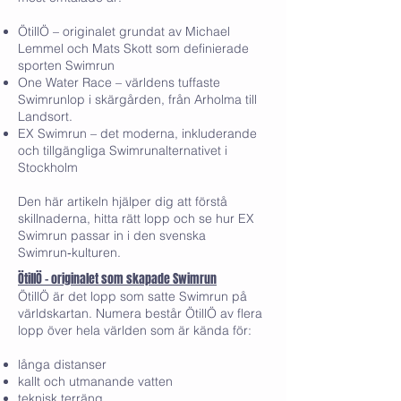
ÖtillÖ – originalet grundat av Michael
Lemmel och Mats Skott som definierade
sporten Swimrun
One Water Race – världens tuffaste
Swimrunlop i skärgården, från Arholma till
Landsort.
EX Swimrun – det moderna, inkluderande
och tillgängliga Swimrunalternativet i
Stockholm
Den här artikeln hjälper dig att förstå
skillnaderna, hitta rätt lopp och se hur EX
Swimrun passar in i den svenska
Swimrun‑kulturen.
ÖtillÖ – originalet som skapade Swimrun
ÖtillÖ är det lopp som satte Swimrun på
världskartan. Numera består ÖtillÖ av flera
lopp över hela världen som är kända för:
långa distanser
kallt och utmanande vatten
teknisk terräng