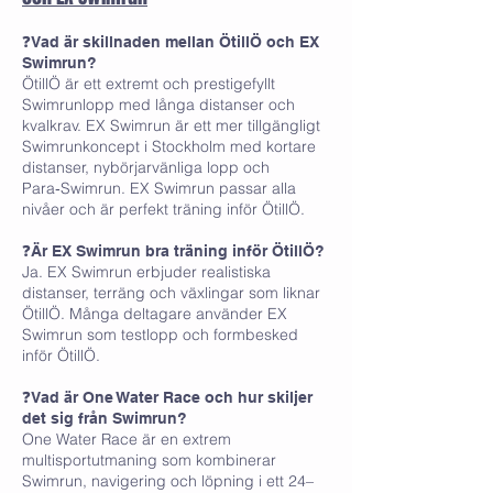
❓Vad är skillnaden mellan ÖtillÖ och EX
Swimrun?
ÖtillÖ är ett extremt och prestigefyllt
Swimrunlopp med långa distanser och
kvalkrav. EX Swimrun är ett mer tillgängligt
Swimrunkoncept i Stockholm med kortare
distanser, nybörjarvänliga lopp och
Para‑Swimrun. EX Swimrun passar alla
nivåer och är perfekt träning inför ÖtillÖ.
❓Är EX Swimrun bra träning inför ÖtillÖ?
Ja. EX Swimrun erbjuder realistiska
distanser, terräng och växlingar som liknar
ÖtillÖ. Många deltagare använder EX
Swimrun som testlopp och formbesked
inför ÖtillÖ.
❓Vad är One Water Race och hur skiljer
det sig från Swimrun?
One Water Race är en extrem
multisportutmaning som kombinerar
Swimrun, navigering och löpning i ett 24–