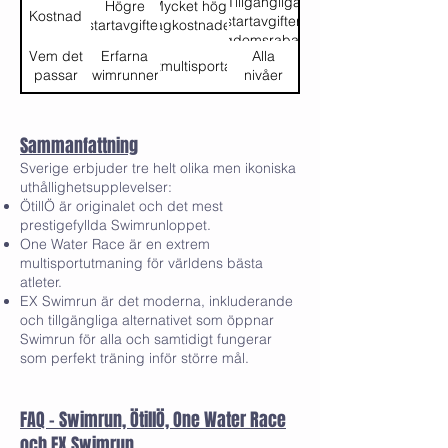
Tillgängliga
Högre
Mycket höga
expedition
Kostnad
startavgifter,
startavgifter
lagkostnader
ungdomsrabatter
Vem det
Erfarna
Alla
Elitmultisportare
passar
Swimrunners
nivåer
Sammanfattning
Sverige erbjuder tre helt olika men ikoniska
uthållighetsupplevelser:
ÖtillÖ är originalet och det mest
prestigefyllda Swimrunloppet.
One Water Race är en extrem
multisportutmaning för världens bästa
atleter.
EX Swimrun är det moderna, inkluderande
och tillgängliga alternativet som öppnar
Swimrun för alla och samtidigt fungerar
som perfekt träning inför större mål.
FAQ – Swimrun, ÖtillÖ, One Water Race
och EX Swimrun